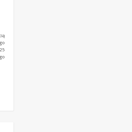
ią
ego
025
ego