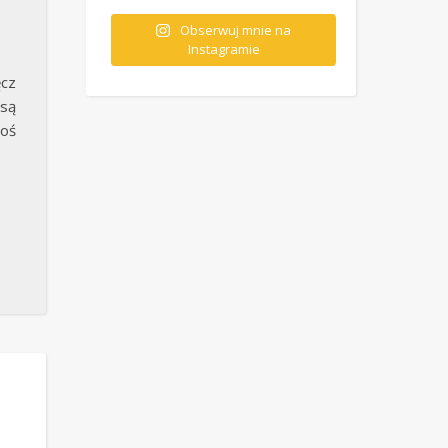
Obserwuj mnie na
Instagramie
cz
są
oś