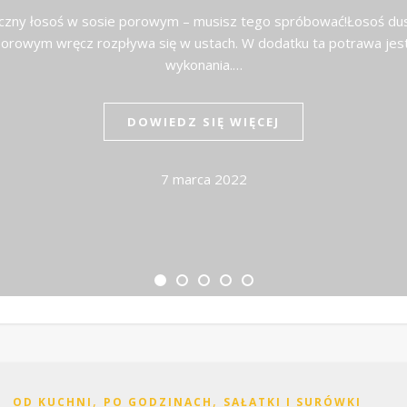
yczny łosoś w sosie porowym – musisz tego spróbować!Łosoś du
rowym wręcz rozpływa się w ustach. W dodatku ta potrawa jes
wykonania.…
DOWIEDZ SIĘ WIĘCEJ
7 marca 2022
,
,
OD KUCHNI
PO GODZINACH
SAŁATKI I SURÓWKI