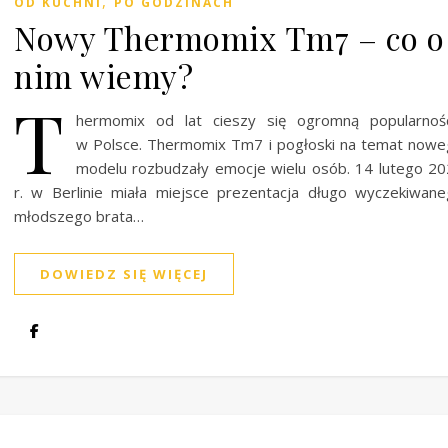
,
OD KUCHNI
PO GODZINACH
Nowy Thermomix Tm7 – co o
nim wiemy?
T
hermomix od lat cieszy się ogromną popularnośc
w Polsce. Thermomix Tm7 i pogłoski na temat now
modelu rozbudzały emocje wielu osób. 14 lutego 2
r. w Berlinie miała miejsce prezentacja długo wyczekiwan
młodszego brata…
DOWIEDZ SIĘ WIĘCEJ