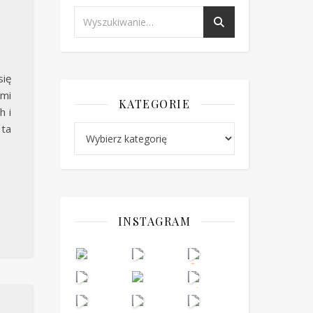
ię
ami
KATEGORIE
h i
 ta
Kategorie
INSTAGRAM