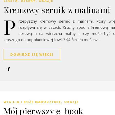
,
,
CIASTA
DESERY
OKAZJE
Kremowy sernik z malinami
P
rzepyszny kremowy sernik z malinami, który wrę
rozpływa się w ustach. Kruchy spód z kremową ma
serową a na wierzchu maliny – czy może być c
lepszego do popołudniowej kawki? 😉 Śmiało możesz…
DOWIEDZ SIĘ WIĘCEJ
,
WIGILIA I BOŻE NARODZENIE
OKAZJE
Mój pierwszy e-book