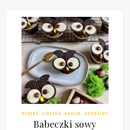
,
,
,
DESERY
CIASTKA
OKAZJE
URODZINY
Babeczki sowy