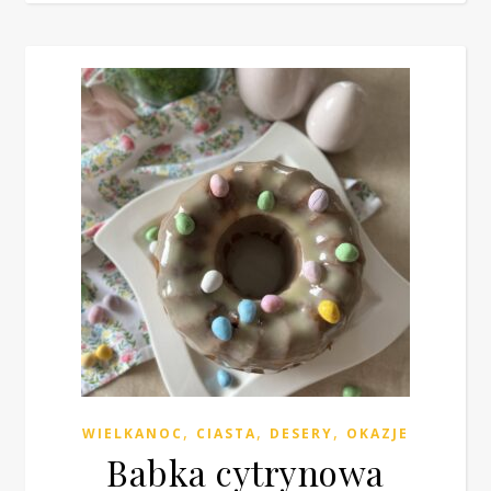
,
,
,
WIELKANOC
CIASTA
DESERY
OKAZJE
Babka cytrynowa