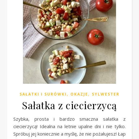
,
,
SAŁATKI I SURÓWKI
OKAZJE
SYLWESTER
Sałatka z ciecierzycą
Szybka, prosta i bardzo smaczna sałatka z
ciecierzycą! Idealna na letnie upalne dni i nie tylko.
Spróbuj jej koniecznie a myślę, że nie pożałujesz! Łap