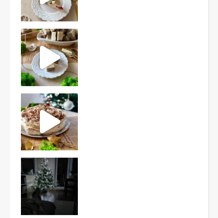
Ten deser to prawdziwy HIT PRL-u! Wafle przełożo