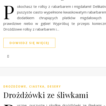
P
okochasz te rollsy z rabarbarem i migdałami! Delikatn
puszyste ciasto wypełnione kwaskowatym rabarbare
dodatkiem chrupiących płatków migdałowych 
prawdziwe niebo w gębie! Wypróbuj te przepis konieczni
Drożdżowe rollsy z rabarbarem i…
DOWIEDZ SIĘ WIĘCEJ
,
,
DROŻDŻOWE
CIASTKA
DESERY
Drożdżówki ze śliwkami
yszne, puszyste i słodkie drożdżówki ze śliwkami 