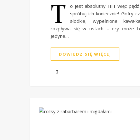
T
o jest absolutny HIT więc pędź 
spróbuj ich koniecznie! Gofry c
słodkie, wypełnione kawałk
rozpływa się w ustach – czy może b
Jedyne…
DOWIEDZ SIĘ WIĘCEJ