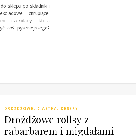
do sklepu po składniki i
zekoladowe – chrupiące,
ami czekolady, która
yć coś pyszniejszego?
,
,
DROŻDŻOWE
CIASTKA
DESERY
Drożdżowe rollsy z
rabarbarem i migdałami