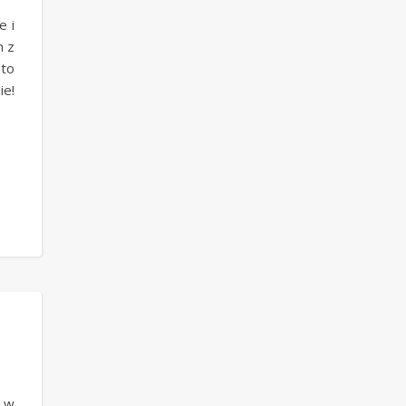
e i
m z
to
e!
– w