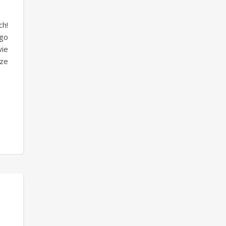
h!
ego
ie
ze