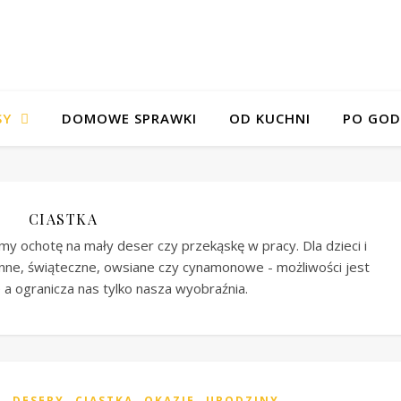
SY
DOMOWE SPRAWKI
OD KUCHNI
PO GOD
CIASTKA
amy ochotę na mały deser czy przekąskę w pracy. Dla dzieci i
enne, świąteczne, owsiane czy cynamonowe - możliwości jest
 a ogranicza nas tylko nasza wyobraźnia.
,
,
,
DESERY
CIASTKA
OKAZJE
URODZINY