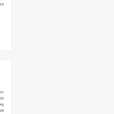
cze
em.
 do
wy
wki