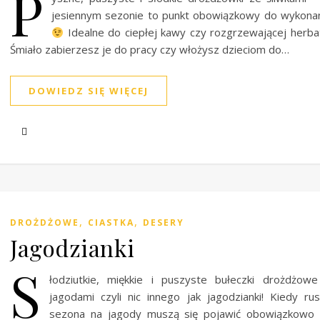
P
jesiennym sezonie to punkt obowiązkowy do wykona
Idealne do ciepłej kawy czy rozgrzewającej herba
Śmiało zabierzesz je do pracy czy włożysz dzieciom do…
DOWIEDZ SIĘ WIĘCEJ
,
,
DROŻDŻOWE
CIASTKA
DESERY
Jagodzianki
S
łodziutkie, miękkie i puszyste bułeczki drożdżow
jagodami czyli nic innego jak jagodzianki! Kiedy ru
sezona na jagody muszą się pojawić obowiązkowo 