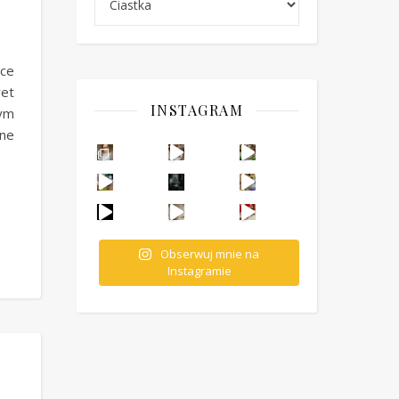
ce
et
INSTAGRAM
tym
ne
Ten deser to prawdziwy HIT PRL-u! Wafle przełożo
Obserwuj mnie na
Instagramie