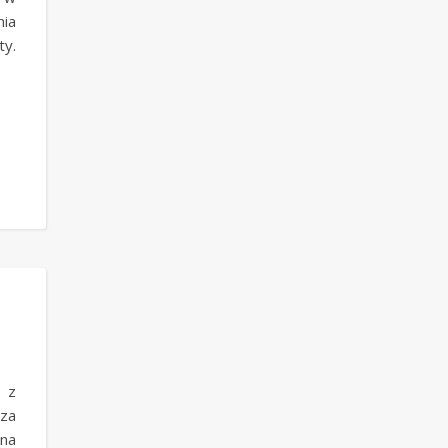
nia
ty.
e z
sza
na