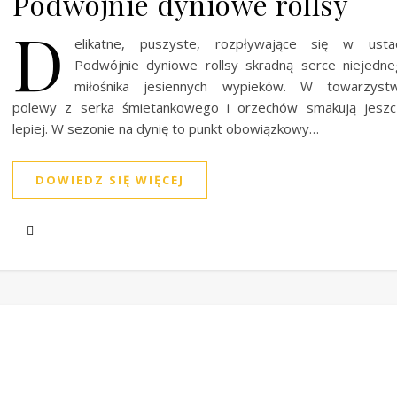
Podwójnie dyniowe rollsy
D
elikatne, puszyste, rozpływające się w ustac
Podwójnie dyniowe rollsy skradną serce niejedn
miłośnika jesiennych wypieków. W towarzystw
polewy z serka śmietankowego i orzechów smakują jeszc
lepiej. W sezonie na dynię to punkt obowiązkowy…
DOWIEDZ SIĘ WIĘCEJ