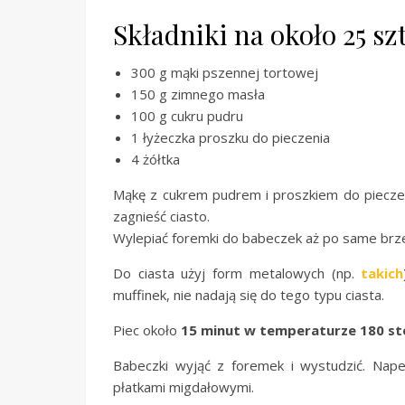
Składniki na około 25 sz
300 g mąki pszennej tortowej
150 g zimnego masła
100 g cukru pudru
1 łyżeczka proszku do pieczenia
4 żółtka
Mąkę z cukrem pudrem i proszkiem do pieczen
zagnieść ciasto.
Wylepiać foremki do babeczek aż po same brzegi
Do ciasta użyj form metalowych (np.
takich
muffinek, nie nadają się do tego typu ciasta.
Piec około
15 minut w temperaturze 180 st
Babeczki wyjąć z foremek i wystudzić. Nap
płatkami migdałowymi.