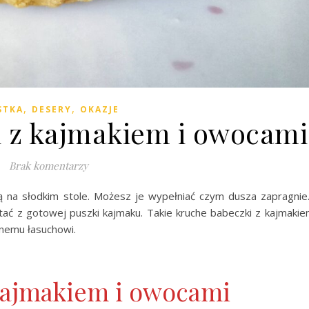
,
,
STKA
DESERY
OKAZJE
 z kajmakiem i owocami
Brak komentarzy
 na słodkim stole. Możesz je wypełniać czym dusza zapragnie
tać z gotowej puszki kajmaku. Takie kruche babeczki z kajmakie
nemu łasuchowi.
kajmakiem i owocami