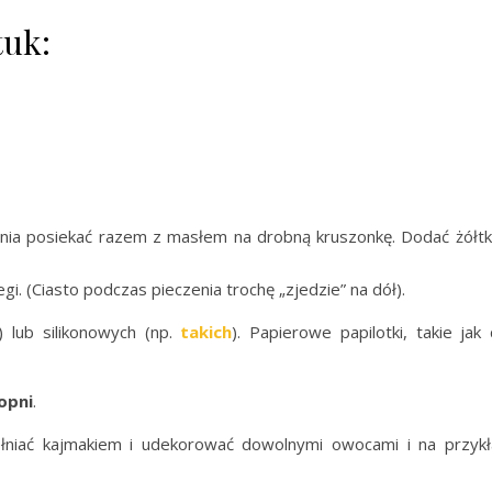
tuk:
ia posiekać razem z masłem na drobną kruszonkę. Dodać żółtk
. (Ciasto podczas pieczenia trochę „zjedzie” na dół).
) lub silikonowych (np.
takich
). Papierowe papilotki, takie jak
opni
.
ełniać kajmakiem i udekorować dowolnymi owocami i na przyk