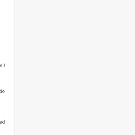
a i
 do
ład