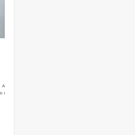
. A
m i