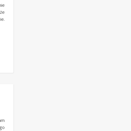
nie
kże
ie.
nam
go