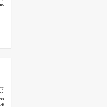
e.
y
owy
ie
na
ził