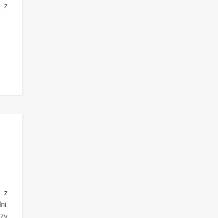
m z
a z
ni.
czy