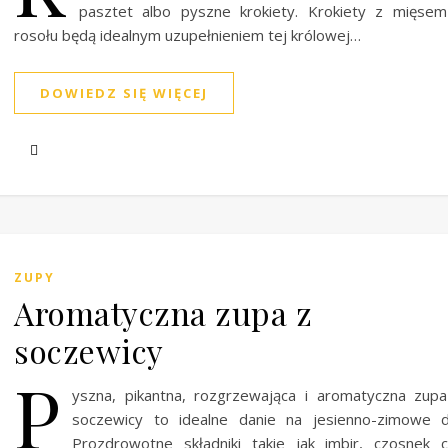
pasztet albo pyszne krokiety. Krokiety z mięse
rosołu będą idealnym uzupełnieniem tej królowej…
DOWIEDZ SIĘ WIĘCEJ
ZUPY
Aromatyczna zupa z
soczewicy
P
yszna, pikantna, rozgrzewająca i aromatyczna zup
soczewicy to idealne danie na jesienno-zimowe d
Prozdrowotne składniki takie jak imbir, czosnek 