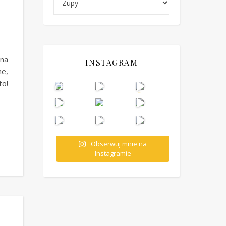
zna
INSTAGRAM
ne,
to!
Obserwuj mnie na
Instagramie