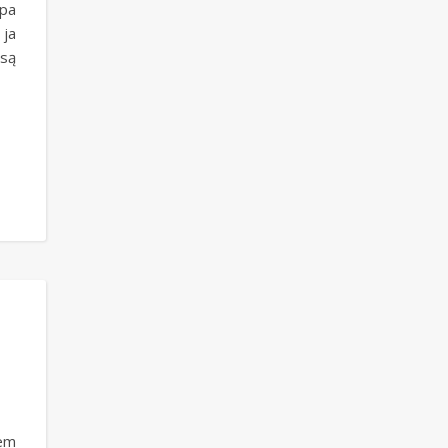
pa
 ja
 są
em