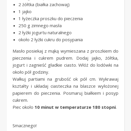
2 żółtka (białka zachowaj)
1 jajko
1 łyżeczka proszku do pieczenia
250 g zimnego masła
2 łyżki jogurtu naturalnego
około 2 łyżki cukru do posypania
Masło posiekaj z mąką wymieszana z proszkiem do
pieczenia i cukrem pudrem. Dodaj jajko, żółtka,
jogurt i zagnieść gładkie ciasto. Włóż do lodówki na
około pół godziny.
Wałkuj partiami na grubość ok pół cm. Wykrawaj
kształty i układaj ciasteczka na blaszce wyłożonej
papierem do pieczenia. Posmaruj białkiem i posyp
cukrem.
Piec około
10 minut w temperaturze 180 stopni
.
Smacznego!