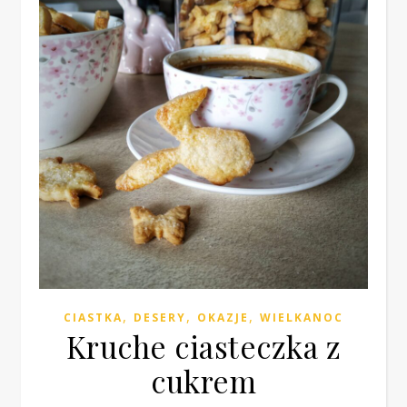
,
,
,
CIASTKA
DESERY
OKAZJE
WIELKANOC
Kruche ciasteczka z
cukrem