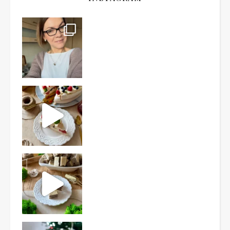
Ten deser to prawdziwy HIT PRL-u! Wafle przełożo