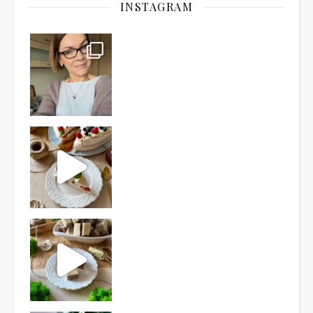
INSTAGRAM
Ten deser to prawdziwy HIT PRL-u! Wafle przełożo