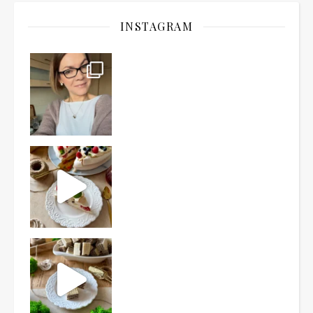
INSTAGRAM
Ten deser to prawdziwy HIT PRL-u! Wafle przełożo