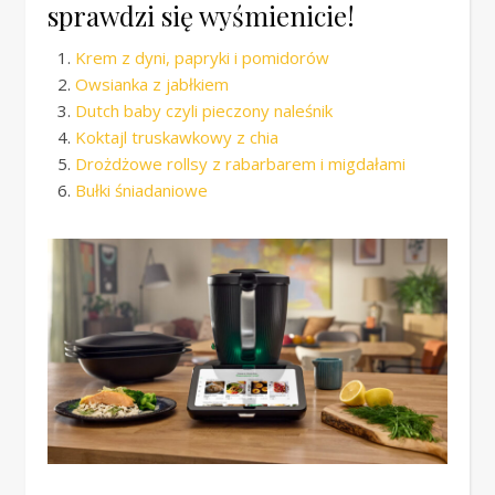
sprawdzi się wyśmienicie!
Krem z dyni, papryki i pomidorów
Owsianka z jabłkiem
Dutch baby czyli pieczony naleśnik
Koktajl truskawkowy z chia
Drożdżowe rollsy z rabarbarem i migdałami
Bułki śniadaniowe