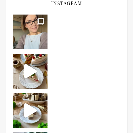
INSTAGRAM
Ten deser to prawdziwy HIT PRL-u! Wafle przełożo