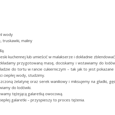
ml wody
 truskawki, maliny
lą.
ski kuchennej lub umieścić w malakserze i dokładnie zblendować
zkładamy przygotowaną masę, dociskamy i wstawiamy do lodów
zie do tortu w rancie cukierniczym – tak jak to jest pokazane
ści ciepłej wody, studzimy.
czoną żelatynę oraz serek waniliowy i miksujemy na gładki, gę
wiamy do lodówki.
ewamy tężejącą galaretką owocową.
płej galaretki – przyspieszy to proces tężenia.