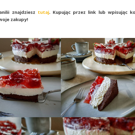
nilii znajdziesz
tutaj
. Kupując przez link lub wpisując k
oje zakupy!