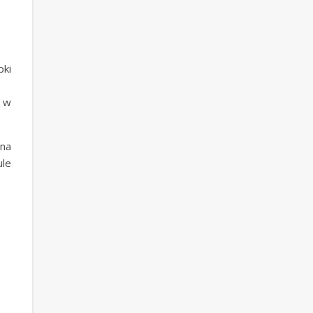
pki
ć w
 na
ule