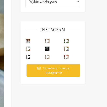
INSTAGRAM
Ten deser to prawdziwy HIT PRL-u! Wafle przełożo
Obserwuj mnie na
Instagramie