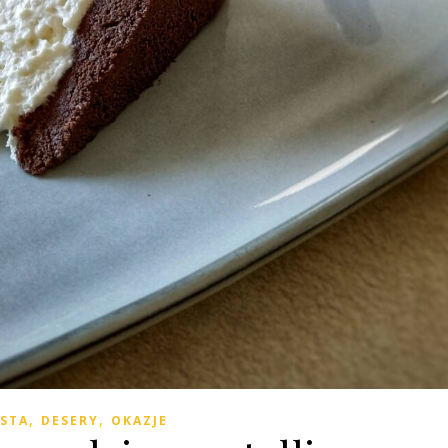
,
,
ASTA
DESERY
OKAZJE