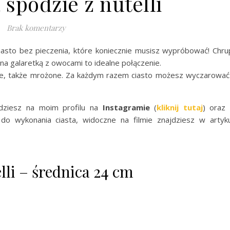
 spodzie z nutelli
Brak komentarzy
 ciasto bez pieczenia, które koniecznie musisz wypróbować! Chru
na galaretką z owocami to idealne połączenie.
e, także mrożone. Za każdym razem ciasto możesz wyczarowa
jdziesz na moim profilu na
Instagramie
(
kliknij tutaj
) oraz
 do wykonania ciasta, widoczne na filmie znajdziesz w artyk
lli – średnica 24 cm