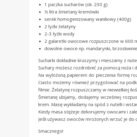
1 paczka sucharów (ok. 230 g)
½ litra śmietany kremówki
serek homogenizowany waniliowy (400g)
2 łyżki żelatyny
2-3 łyżki wody
2 galaretki owocowe rozpuszczone w 600 
dowolne owoce np. mandarynki, brzoskwinie,
Sucharki dokładnie kruszymy i mieszamy z nutel
Suchary możesz rozdrobnić za pomocą noża i de
Na wyłożoną papierem do pieczenia formę ro
Ciasto możemy również przygotować na podkład
filmie. Żelatynę rozpuszczamy w niewielkiej ilo
Śmietanę ubijamy, dodajemy wcześniej rozpusz
krem. Masę wykładamy na spód z nutelli i wsta
Kiedy masa stężeje dekorujemy owocami i zal
Jeśli używasz owoców mrożonych wrzuć je do cie
Smacznego!