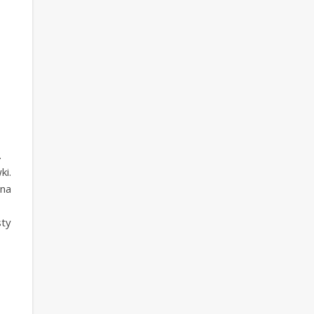
.
ki.
 na
sty