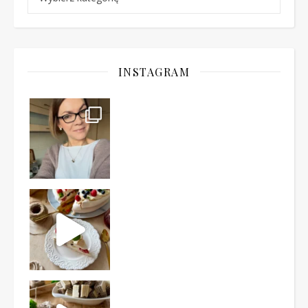
INSTAGRAM
Ten deser to prawdziwy HIT PRL-u! Wafle przełożo