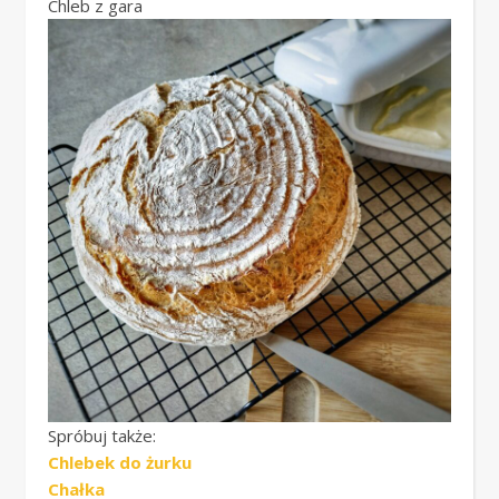
Chleb z gara
Spróbuj także:
Chlebek do żurku
Chałka