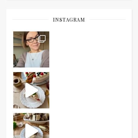
INSTAGRAM
Ten deser to prawdziwy HIT PRL-u! Wafle przełożo