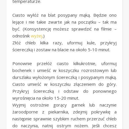
temperaturze.
Ciasto wyłóż na blat posypany mąką. Będzie ono
lejące i nie takie zwarte jak na początku – tak ma
być. (Konsystencję możesz sprawdzić na filmie –
odnośnik
wyżej
.)
Złóż chleb kilka razy, uformuj kule, przykryj
ściereczką i zostaw na blacie na około 5-10 minut.
Ponownie przełóż ciasto kilkukrotnie, uformuj
bochenek i umieść w koszyczku rozrostowym lub
durszlaku wyłożonym ściereczką i posypanym mąką.
Ciasto umieść w koszyczku złączeniem do góry.
Przykryj ściereczką i odstaw do ponownego
wyrośnięcia na około 15-20 minut.
Wyjmij ostrożnie gorący garnek lub naczynie
żaroodporne z piekarnika, zdejmij pokrywkę a
następnie sprawnie szybkim ruchem przerzuć chleb
do naczynia, natnij ostrym nożem. Jeśli chcesz