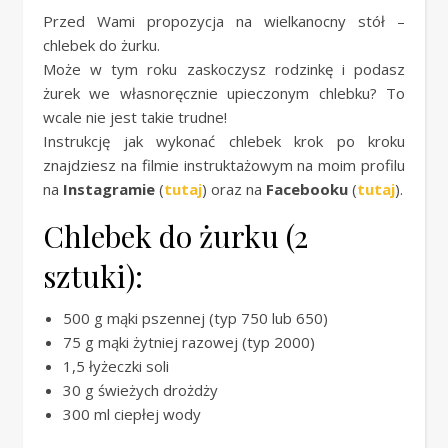
Przed Wami propozycja na wielkanocny stół –
chlebek do żurku.
Może w tym roku zaskoczysz rodzinkę i podasz
żurek we własnoręcznie upieczonym chlebku? To
wcale nie jest takie trudne!
Instrukcję jak wykonać chlebek krok po kroku
znajdziesz na filmie instruktażowym na moim profilu
na
Instagramie
(
tutaj
) oraz na
Facebooku
(
tutaj
).
Chlebek do żurku (2
sztuki):
500 g mąki pszennej (typ 750 lub 650)
75 g mąki żytniej razowej (typ 2000)
1,5 łyżeczki soli
30 g świeżych drożdży
300 ml ciepłej wody