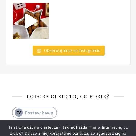
Obserwuj mnie na Instagramie
PODOBA CI SIĘ TO, CO ROBIĘ?
Ta strona używa ciasteczek, tak jak każda inna w Internecie, co
zrobić? Dalsze z niej korzystanie oznacza, że zgadzasz się na