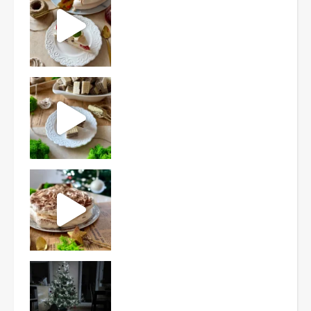
Ten deser to prawdziwy HIT PRL-u! Wafle przełożo