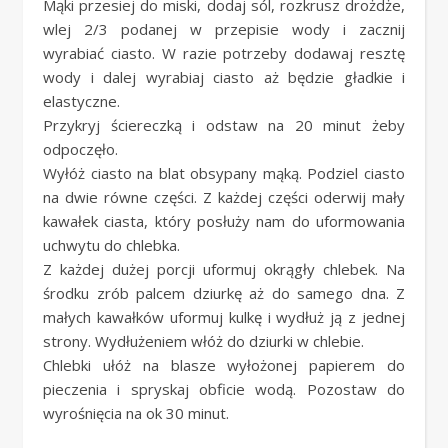
Mąki przesiej do miski, dodaj sól, rozkrusz drożdże,
wlej 2/3 podanej w przepisie wody i zacznij
wyrabiać ciasto. W razie potrzeby dodawaj resztę
wody i dalej wyrabiaj ciasto aż będzie gładkie i
elastyczne.
Przykryj ściereczką i odstaw na 20 minut żeby
odpoczęło.
Wyłóż ciasto na blat obsypany mąką. Podziel ciasto
na dwie równe części. Z każdej części oderwij mały
kawałek ciasta, który posłuży nam do uformowania
uchwytu do chlebka.
Z każdej dużej porcji uformuj okrągły chlebek. Na
środku zrób palcem dziurkę aż do samego dna. Z
małych kawałków uformuj kulkę i wydłuż ją z jednej
strony. Wydłużeniem włóż do dziurki w chlebie.
Chlebki ułóż na blasze wyłożonej papierem do
pieczenia i spryskaj obficie wodą. Pozostaw do
wyrośnięcia na ok 30 minut.