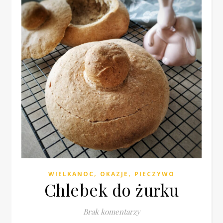
,
,
WIELKANOC
OKAZJE
PIECZYWO
Chlebek do żurku
Brak komentarzy