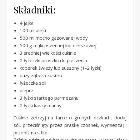
Składniki:
4 jajka
100 ml oleju
500 ml mocno gazowanej wody
500 g mąki pszennej lub orkiszowej
3 średniej wielkości cukinie
2 łyżeczki proszku do pieczenia
koperek świeży lub suszony (1-2 łyżki)
duży ząbek czosnku
łyżeczka soli
pieprz
3 łyżki startego parmezanu
2 łyżki kaszy manny
Cukinie zetrzyj na tarce o grubych oczkach, dodaj
sól, przeciśnięty przez praskę czosnek, wymieszaj i
przełóż na sitko.
Żółtka oddziel od białek i ubij na pianę, wlewaj olej i