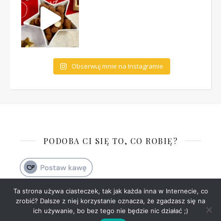
Obserwuj mnie na Instagramie
PODOBA CI SIĘ TO, CO ROBIĘ?
Ta strona używa ciasteczek, tak jak każda inna w Internecie, co
zrobić? Dalsze z niej korzystanie oznacza, że zgadzasz się na
Ashe Motyw przez
WP
Polityka prywatności
Kontakt
ich używanie, bo bez tego nie będzie nic działać ;)