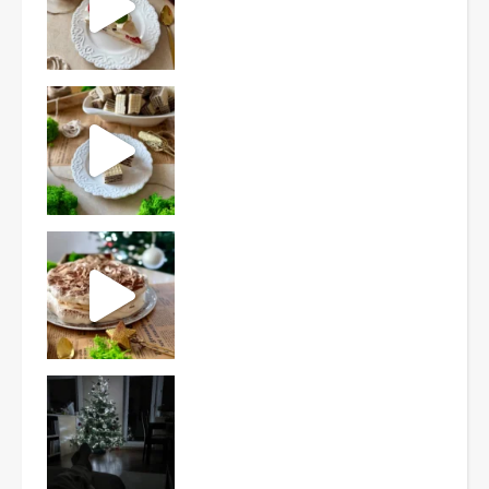
Ten deser to prawdziwy HIT PRL-u! Wafle przełożo