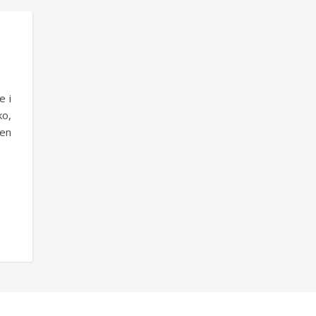
e i
ko,
Ten