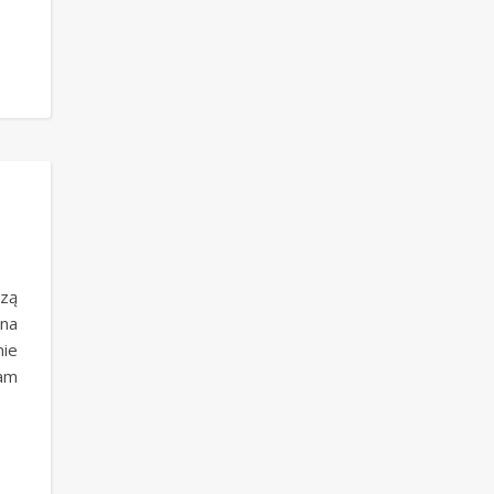
zą
 na
nie
Mam