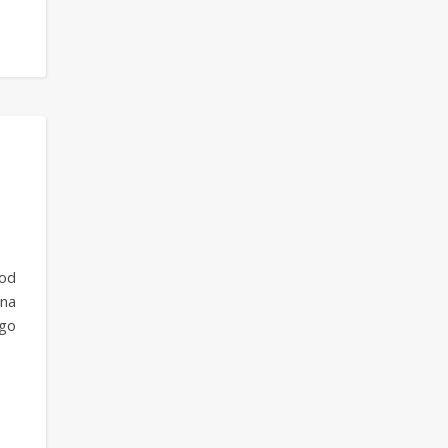
 od
 na
go