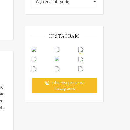
INSTAGRAM
Obserwuj mnie na
ie!
Instagramie
ie
m,
łą