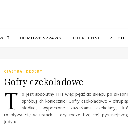
SY
DOMOWE SPRAWKI
OD KUCHNI
PO GOD
,
CIASTKA
DESERY
Gofry czekoladowe
T
o jest absolutny HIT więc pędź do sklepu po składnik
spróbuj ich koniecznie! Gofry czekoladowe – chrupią
słodkie, wypełnione kawałkami czekolady, któ
rozpływa się w ustach – czy może być coś pyszniejszeg
Jedyne…