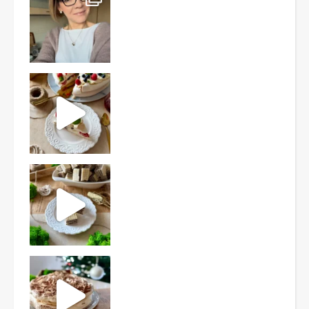
Ten deser to prawdziwy HIT PRL-u! Wafle przełożo