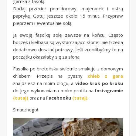
garnka z fasolą.
Dodaj przecier pomidorowy, majeranek i ostrą
paprykę. Gotuj jeszcze około 15 minut. Przypraw
pieprzem i ewentualnie solą.
Ja swoją fasolkę solę zawsze na końcu. Często
boczek i kiełbasa są wystarczająco słone i nie trzeba
dodatkowo dosalać potrawy. Jeśli zrobilibyśmy to na
początku okazałaby się za słona.
Fasolka po bretońsku świetnie smakuje z domowym
chlebem. Przepis na pyszny
chleb z gara
znajdziesz na moim blogu, a
video krok po kroku
do jego wykonania na moim profilu na
Instagramie
(tutaj)
oraz na
Facebooku
(tutaj)
.
Smacznego!