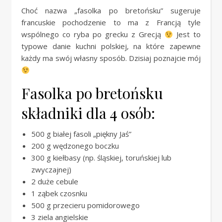
Choć nazwa „fasolka po bretońsku” sugeruje
francuskie pochodzenie to ma z Francją tyle
wspólnego co ryba po grecku z Grecją
Jest to
typowe danie kuchni polskiej, na które zapewne
każdy ma swój własny sposób. Dzisiaj poznajcie mój
Fasolka po bretońsku
składniki dla 4 osób:
500 g białej fasoli „piękny Jaś”
200 g wędzonego boczku
300 g kiełbasy (np. śląskiej, toruńskiej lub
zwyczajnej)
2 duże cebule
1 ząbek czosnku
500 g przecieru pomidorowego
3 ziela angielskie