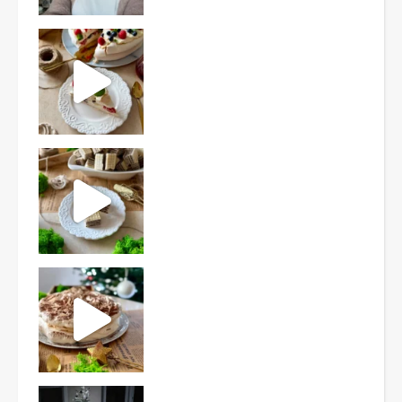
Ten deser to prawdziwy HIT PRL-u! Wafle przełożo