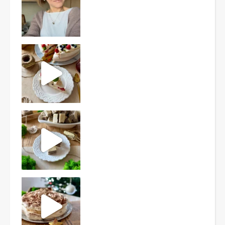
Ten deser to prawdziwy HIT PRL-u! Wafle przełożo