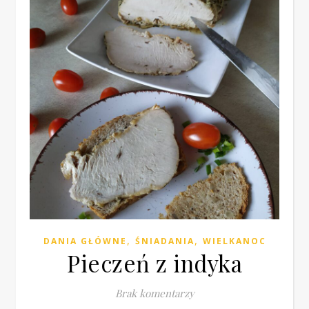
,
,
DANIA GŁÓWNE
ŚNIADANIA
WIELKANOC
Pieczeń z indyka
Brak komentarzy