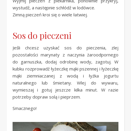
Wyjmij pieczeń z piekarnika, ponownie przykryj,
wystudź, a następnie schłódź w lodówce.
Zimną pieczeń kroi się o wiele łatwiej.
Sos do pieczeni
Jeśli chcesz uzyskać sos do pieczenia, zlej
pozostałości marynaty z naczynia żaroodpornego
do garnuszka, dodaj odrobinę wody, zagotuj. W
kubku rozprowadź łyżeczkę mąki pszennej i łyżeczkę
mąki ziemniaczanej z wodą i łyżka jogurtu
naturalnego lub śmietany. Wlej do wywaru,
wymieszaj i gotuj jeszcze kilka minut. W razie
potrzeby dopraw solą i pieprzem.
Smacznego!