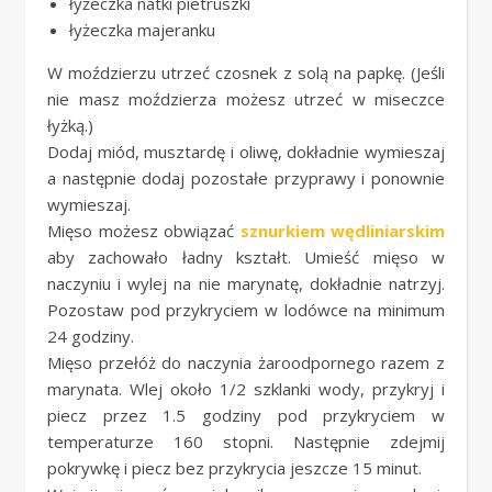
łyżeczka natki pietruszki
łyżeczka majeranku
W moździerzu utrzeć czosnek z solą na papkę. (Jeśli
nie masz moździerza możesz utrzeć w miseczce
łyżką.)
Dodaj miód, musztardę i oliwę, dokładnie wymieszaj
a następnie dodaj pozostałe przyprawy i ponownie
wymieszaj.
Mięso możesz obwiązać
sznurkiem wędliniarskim
aby zachowało ładny kształt. Umieść mięso w
naczyniu i wylej na nie marynatę, dokładnie natrzyj.
Pozostaw pod przykryciem w lodówce na minimum
24 godziny.
Mięso przełóż do naczynia żaroodpornego razem z
marynata. Wlej około 1/2 szklanki wody, przykryj i
piecz przez 1.5 godziny pod przykryciem w
temperaturze 160 stopni. Następnie zdejmij
pokrywkę i piecz bez przykrycia jeszcze 15 minut.