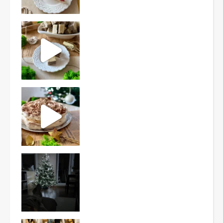
Ten deser to prawdziwy HIT PRL-u! Wafle przełożo