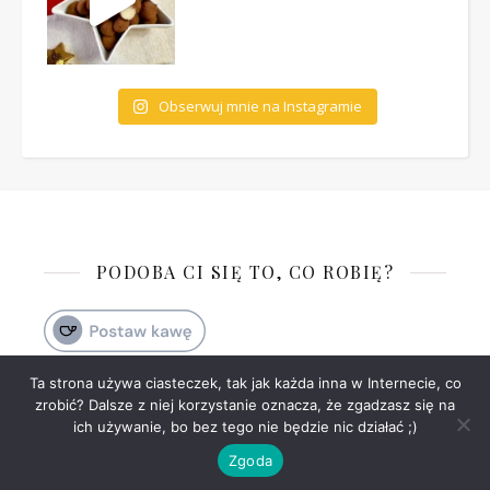
Obserwuj mnie na Instagramie
PODOBA CI SIĘ TO, CO ROBIĘ?
Ta strona używa ciasteczek, tak jak każda inna w Internecie, co
zrobić? Dalsze z niej korzystanie oznacza, że zgadzasz się na
Ashe Motyw przez
WP
Polityka prywatności
Kontakt
ich używanie, bo bez tego nie będzie nic działać ;)
Royal
.
Zgoda