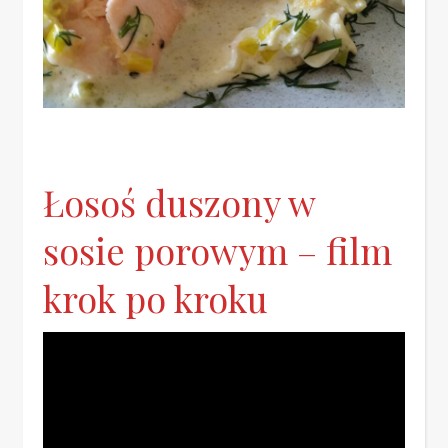
Łosoś duszony w
sosie porowym – film
krok po kroku