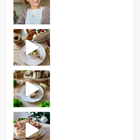
Ten deser to prawdziwy HIT PRL-u! Wafle przełożo