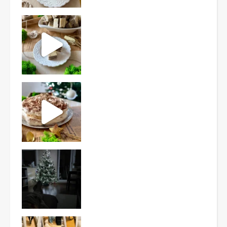
Ten deser to prawdziwy HIT PRL-u! Wafle przełożo