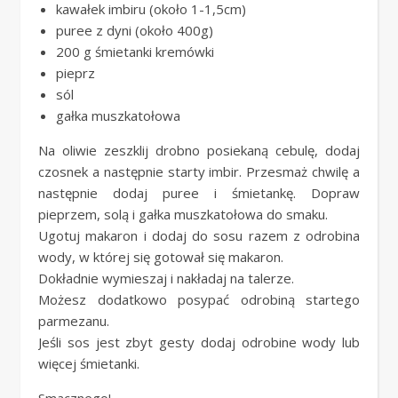
kawałek imbiru (około 1-1,5cm)
puree z dyni (około 400g)
200 g śmietanki kremówki
pieprz
sól
gałka muszkatołowa
Na oliwie zeszklij drobno posiekaną cebulę, dodaj
czosnek a następnie starty imbir. Przesmaż chwilę a
następnie dodaj puree i śmietankę. Dopraw
pieprzem, solą i gałka muszkatołowa do smaku.
Ugotuj makaron i dodaj do sosu razem z odrobina
wody, w której się gotował się makaron.
Dokładnie wymieszaj i nakładaj na talerze.
Możesz dodatkowo posypać odrobiną startego
parmezanu.
Jeśli sos jest zbyt gesty dodaj odrobine wody lub
więcej śmietanki.
Smacznego!