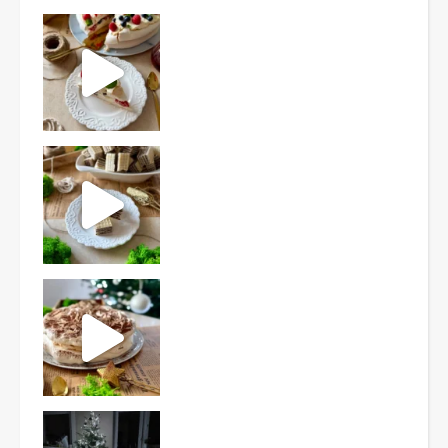
Ten deser to prawdziwy HIT PRL-u! Wafle przełożo