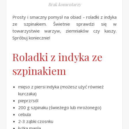
Brak komentarzy
Prosty i smaczny pomysł na obiad – roladki z indyka
ze szpinakiem. Świetnie sprawdzi się w
towarzystwie warzyw, ziemniaków czy kaszy.
Spróbuj koniecznie!
Roladki z indyka ze
szpinakiem
mięso z piersi indyka (możesz użyć również
kurczaka)
pieprz/sól
200 g szpinaku (świeżego lub mrożonego)
cebula
2-3 ząbki czosnku
łyżka masła