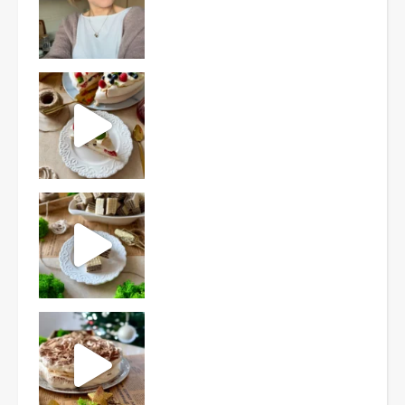
Ten deser to prawdziwy HIT PRL-u! Wafle przełożo