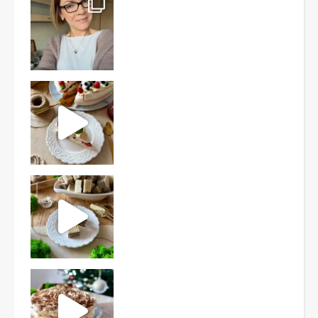
Ten deser to prawdziwy HIT PRL-u! Wafle przełożo