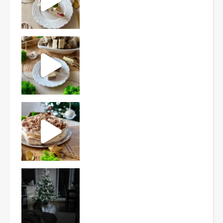
Ten deser to prawdziwy HIT PRL-u! Wafle przełożo