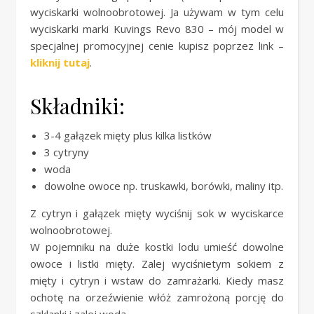
wyciskarki wolnoobrotowej. Ja używam w tym celu
wyciskarki marki Kuvings Revo 830 – mój model w
specjalnej promocyjnej cenie kupisz poprzez link –
kliknij tutaj
.
Składniki:
3-4 gałązek mięty plus kilka listków
3 cytryny
woda
dowolne owoce np. truskawki, borówki, maliny itp.
Z cytryn i gałązek mięty wyciśnij sok w wyciskarce
wolnoobrotowej.
W pojemniku na duże kostki lodu umieść dowolne
owoce i listki mięty. Zalej wyciśnietym sokiem z
mięty i cytryn i wstaw do zamrażarki. Kiedy masz
ochotę na orzeźwienie włóż zamrożoną porcję do
szklanki i zalej wodą.