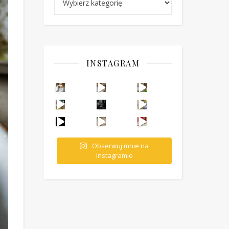
INSTAGRAM
Ten deser to prawdziwy HIT PRL-u! Wafle przełożo
Obserwuj mnie na
Instagramie