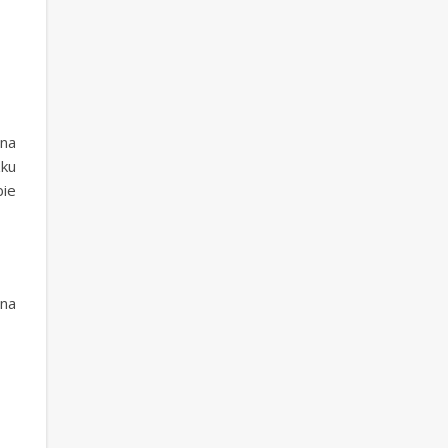
ina
ku
bie
na