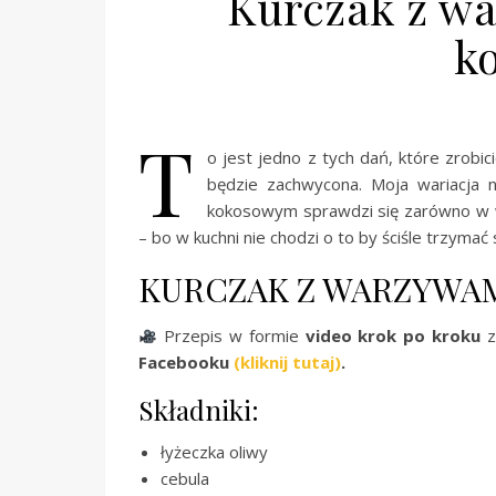
Kurczak z w
k
T
o jest jedno z tych dań, które zrobi
będzie zachwycona. Moja wariacja n
kokosowym sprawdzi się zarówno w wer
– bo w kuchni nie chodzi o to by ściśle trzymać 
KURCZAK Z WARZYWA
Przepis w formie
video krok po kroku
z
Facebooku
(kliknij tutaj)
.
Składniki:
łyżeczka oliwy
cebula