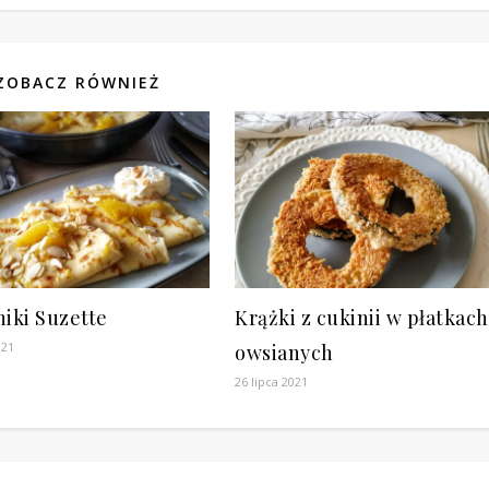
ZOBACZ RÓWNIEŻ
iki Suzette
Krążki z cukinii w płatkach
021
owsianych
26 lipca 2021