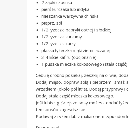
2 ząbki czosnku
pierś kurczaka lub indyka
mieszanka warzywna chińska
pieprz, sól
1/2 łyżeczki papryki ostrej i słodkiej
1/2 łyżeczki kurkumy
1/2 łyżeczki curry
płaska łyżeczka mąki ziemniaczanej
3-4 liście kafiru (opcjonalnie)
1 puszka mleczka kokosowego (stała część)
Cebulę drobno posiekaj, zeszklij na oliwie, dod
Dodaj mięso, dopraw solą i pieprzem, smaż a
wrzątkiem (około pół litra). Dodaj przyprawy i 
Dodaj stałą część mleczka kokosowego.
Jeśli lubisz gęściejsze sosy możesz dodać ły
ten sposób zagęścisz sos.
Podawaj z ryżem lub z makaronem typu udon l
Smacznego!