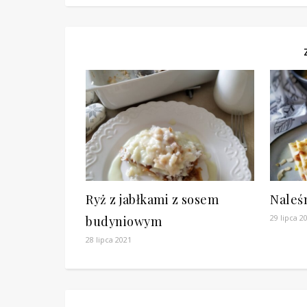
Ryż z jabłkami z sosem
Naleśn
29 lipca 2
budyniowym
28 lipca 2021