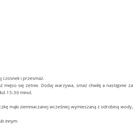
aj czosnek i przesmaż.
ż mięso się zetnie. Dodaj warzywa, smaż chwilę a następnie za
duś 15-30 minut.
żeczkę mąki ziemniaczanej wcześniej wymieszaną z odrobiną wody
ub innym.