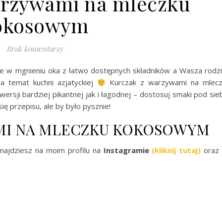
arzywami na mleczku
okosowym
Brak komentarzy
cie w mgnieniu oka z łatwo dostępnych składników a Wasza rodz
a temat kuchni azjatyckiej
Kurczak z warzywami na mlecz
sji bardziej pikantnej jak i łagodnej – dostosuj smaki pod sie
się przepisu, ale by było pysznie!
MI NA MLECZKU KOKOSOWYM
najdziesz na moim profilu na
Instagramie
(kliknij tutaj)
oraz 