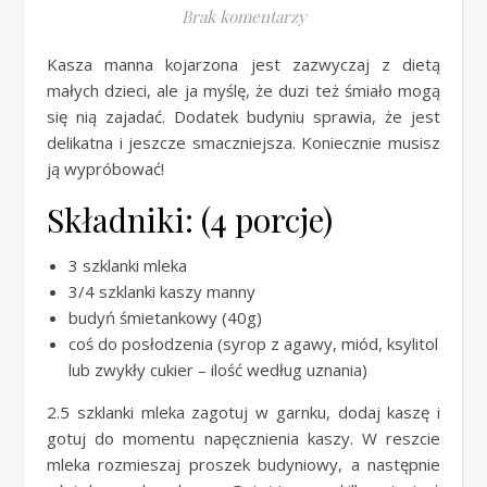
Brak komentarzy
Kasza manna kojarzona jest zazwyczaj z dietą
małych dzieci, ale ja myślę, że duzi też śmiało mogą
się nią zajadać. Dodatek budyniu sprawia, że jest
delikatna i jeszcze smaczniejsza. Koniecznie musisz
ją wypróbować!
Składniki: (4 porcje)
3 szklanki mleka
3/4 szklanki kaszy manny
budyń śmietankowy (40g)
coś do posłodzenia (syrop z agawy, miód, ksylitol
lub zwykły cukier – ilość według uznania)
2.5 szklanki mleka zagotuj w garnku, dodaj kaszę i
gotuj do momentu napęcznienia kaszy. W reszcie
mleka rozmieszaj proszek budyniowy, a następnie