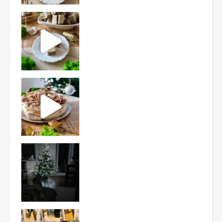
Ten deser to prawdziwy HIT PRL-u! Wafle przełożo