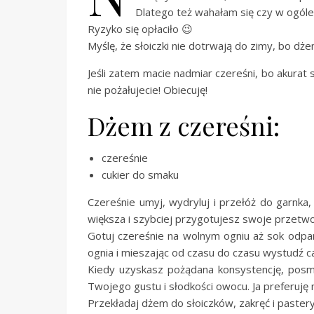
Dlatego też wahałam się czy w ogól
Ryzyko się opłaciło 😉
Myślę, że słoiczki nie dotrwają do zimy, bo dż
Jeśli zatem macie nadmiar czereśni, bo akurat 
nie pożałujecie! Obiecuję!
Dżem z czereśni:
czereśnie
cukier do smaku
Czereśnie umyj, wydryluj i przełóż do garnka
większa i szybciej przygotujesz swoje przetwo
Gotuj czereśnie na wolnym ogniu aż sok odpar
ognia i mieszając od czasu do czasu wystudź c
Kiedy uzyskasz pożądana konsystencję, posmak
Twojego gustu i słodkości owocu. Ja preferuję 
Przekładaj dżem do słoiczków, zakręć i pastery