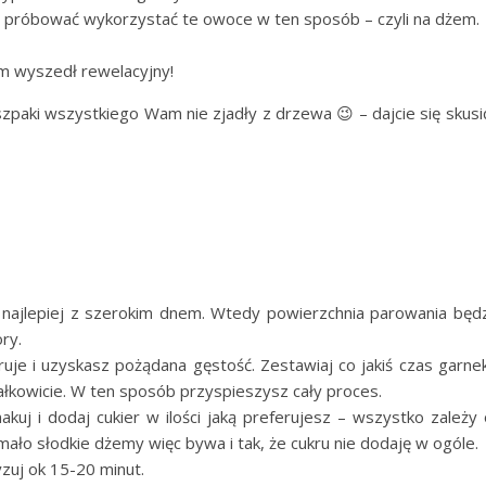
e próbować wykorzystać te owoce w ten sposób – czyli na dżem.
em wyszedł rewelacyjny!
szpaki wszystkiego Wam nie zjadły z drzewa 😉 – dajcie się skusi
, najlepiej z szerokim dnem. Wtedy powierzchnia parowania będ
ry.
uje i uzyskasz pożądana gęstość. Zestawiaj co jakiś czas garne
ałkowicie. W ten sposób przyspieszysz cały proces.
uj i dodaj cukier w ilości jaką preferujesz – wszystko zależy
mało słodkie dżemy więc bywa i tak, że cukru nie dodaję w ogóle.
zuj ok 15-20 minut.