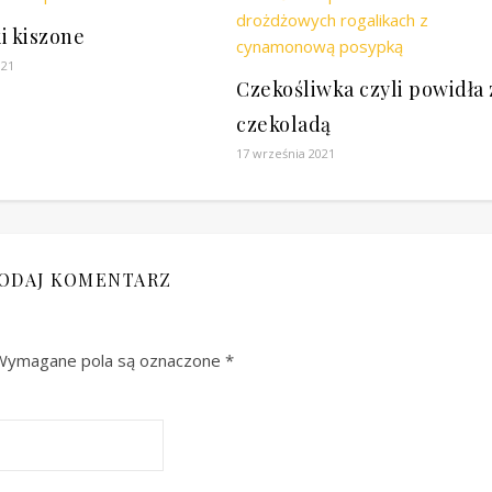
i kiszone
021
Czekośliwka czyli powidła 
czekoladą
17 września 2021
ODAJ KOMENTARZ
Wymagane pola są oznaczone
*