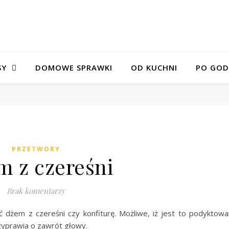
SY
DOMOWE SPRAWKI
OD KUCHNI
PO GOD
PRZETWORY
m z czereśni
Brak komentarzy
ć dżem z czereśni czy konfiturę. Możliwe, iż jest to podyktow
zyprawia o zawrót głowy.