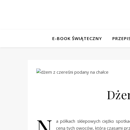
E-BOOK ŚWIĄTECZNY
PRZEPI
Dże
N
a półkach sklepowych ciężko spotka
ceną tych owoców, która czasami pr