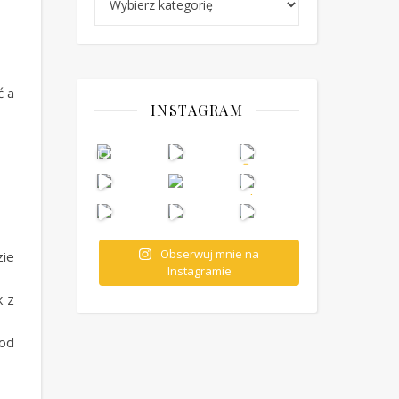
ć a
INSTAGRAM
Obserwuj mnie na
zie
Instagramie
k z
 od