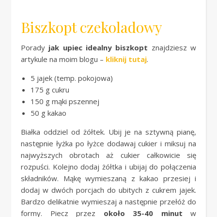
Biszkopt czekoladowy
Porady
jak upiec idealny biszkopt
znajdziesz w
artykule na moim blogu –
kliknij tutaj
.
5 jajek (temp. pokojowa)
175 g cukru
150 g mąki pszennej
50 g kakao
Białka oddziel od żółtek. Ubij je na sztywną pianę,
następnie łyżka po łyżce dodawaj cukier i miksuj na
najwyższych obrotach aż cukier całkowicie się
rozpuści. Kolejno dodaj żółtka i ubijaj do połączenia
składników. Mąkę wymieszaną z kakao przesiej i
dodaj w dwóch porcjach do ubitych z cukrem jajek.
Bardzo delikatnie wymieszaj a następnie przełóż do
formy. Piecz przez
około 35-40 minut
w