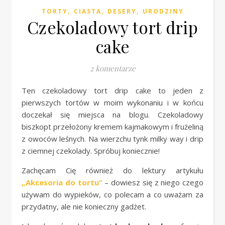
,
,
,
TORTY
CIASTA
DESERY
URODZINY
Czekoladowy tort drip
cake
2 komentarze
Ten czekoladowy tort drip cake to jeden z
pierwszych tortów w moim wykonaniu i w końcu
doczekał się miejsca na blogu. Czekoladowy
biszkopt przełożony kremem kajmakowym i frużeliną
z owoców leśnych. Na wierzchu tynk milky way i drip
z ciemnej czekolady. Spróbuj koniecznie!
Zachęcam Cię również do lektury artykułu
„Akcesoria do tortu”
– dowiesz się z niego czego
używam do wypieków, co polecam a co uważam za
przydatny, ale nie konieczny gadżet.