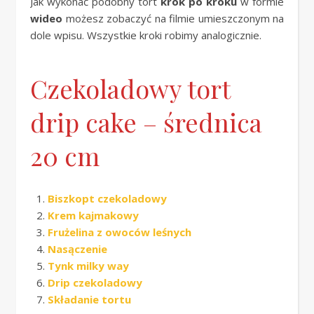
Jak wykonać podobny tort
krok po kroku
w formie
wideo
możesz zobaczyć na filmie umieszczonym na
dole wpisu. Wszystkie kroki robimy analogicznie.
Czekoladowy tort
drip cake – średnica
20 cm
Biszkopt czekoladowy
Krem kajmakowy
Frużelina z owoców leśnych
Nasączenie
Tynk milky way
Drip czekoladowy
Składanie tortu