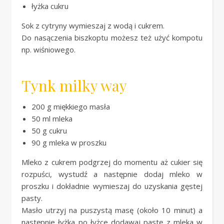
łyżka cukru
Sok z cytryny wymieszaj z wodą i cukrem.
Do nasączenia biszkoptu możesz też użyć kompotu
np. wiśniowego.
Tynk milky way
200 g miękkiego masła
50 ml mleka
50 g cukru
90 g mleka w proszku
Mleko z cukrem podgrzej do momentu aż cukier się
rozpuści, wystudź a następnie dodaj mleko w
proszku i dokładnie wymieszaj do uzyskania gęstej
pasty.
Masło utrzyj na puszystą masę (około 10 minut) a
następnie łyżka po łyżce dodawaj pastę z mleka w