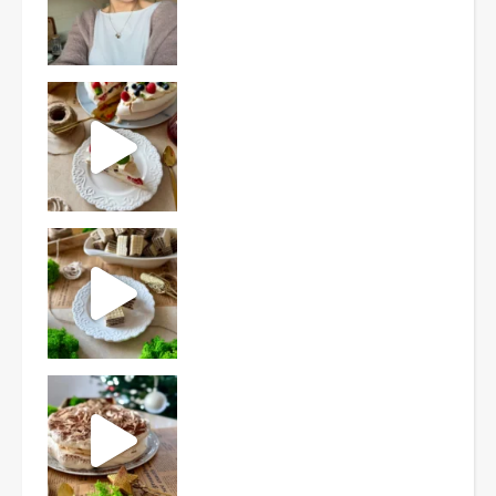
Ten deser to prawdziwy HIT PRL-u! Wafle przełożo