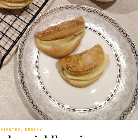
,
CIASTKA
DESERY