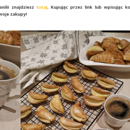
nilii znajdziesz
tutaj
. Kupując przez link lub wpisując k
oje zakupy!