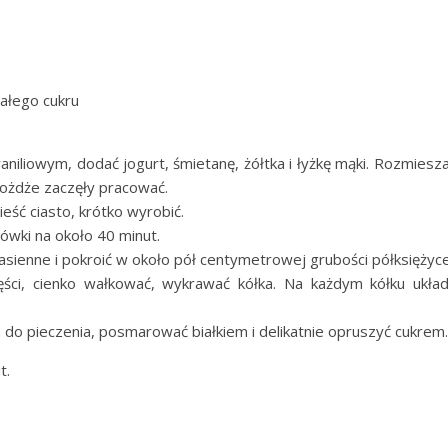
iałego cukru
niliowym, dodać jogurt, śmietanę, żółtka i łyżkę mąki. Rozmiesza
rożdże zaczęły pracować.
eść ciasto, krótko wyrobić.
ówki na około 40 minut.
asienne i pokroić w około pół centymetrowej grubości półksiężyce
części, cienko wałkować, wykrawać kółka. Na każdym kółku ukła
 do pieczenia, posmarować białkiem i delikatnie opruszyć cukrem.
t.