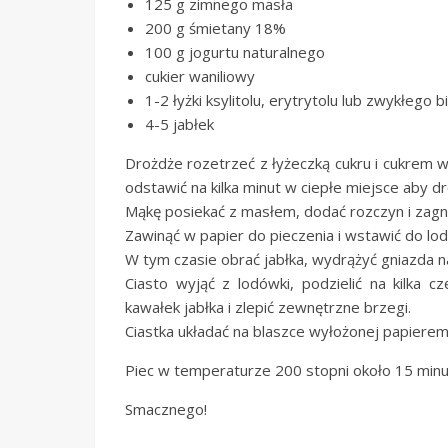
125 g zimnego masła
200 g śmietany 18%
100 g jogurtu naturalnego
cukier waniliowy
1-2 łyżki ksylitolu, erytrytolu lub zwykłego b
4-5 jabłek
Drożdże rozetrzeć z łyżeczką cukru i cukrem wa
odstawić na kilka minut w ciepłe miejsce aby d
Mąkę posiekać z masłem, dodać rozczyn i zagni
Zawinąć w papier do pieczenia i wstawić do lod
W tym czasie obrać jabłka, wydrążyć gniazda n
Ciasto wyjąć z lodówki, podzielić na kilka 
kawałek jabłka i zlepić zewnętrzne brzegi.
Ciastka układać na blaszce wyłożonej papierem
Piec w temperaturze 200 stopni około 15 minu
Smacznego!