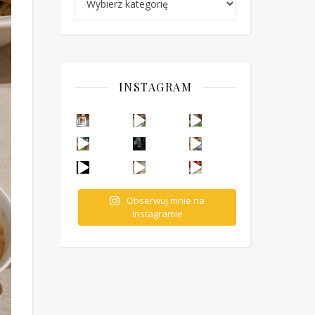
INSTAGRAM
Ten deser to prawdziwy HIT PRL-u! Wafle przełożo
Obserwuj mnie na
Instagramie