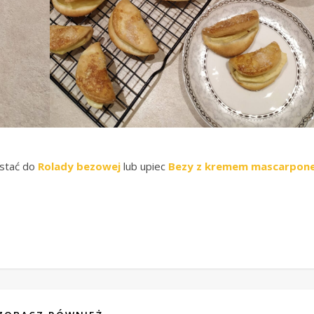
ystać do
Rolady bezowej
lub upiec
Bezy z kremem mascarpon