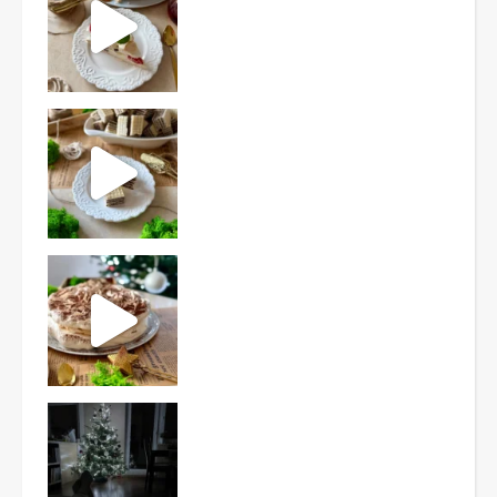
Ten deser to prawdziwy HIT PRL-u! Wafle przełożo