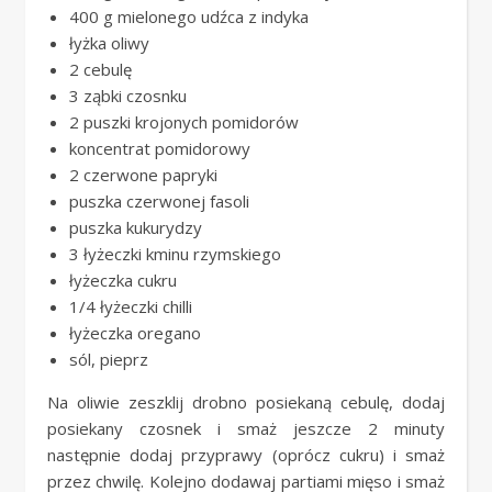
400 g mielonego udźca z indyka
łyżka oliwy
2 cebulę
3 ząbki czosnku
2 puszki krojonych pomidorów
koncentrat pomidorowy
2 czerwone papryki
puszka czerwonej fasoli
puszka kukurydzy
3 łyżeczki kminu rzymskiego
łyżeczka cukru
1/4 łyżeczki chilli
łyżeczka oregano
sól, pieprz
Na oliwie zeszklij drobno posiekaną cebulę, dodaj
posiekany czosnek i smaż jeszcze 2 minuty
następnie dodaj przyprawy (oprócz cukru) i smaż
przez chwilę. Kolejno dodawaj partiami mięso i smaż