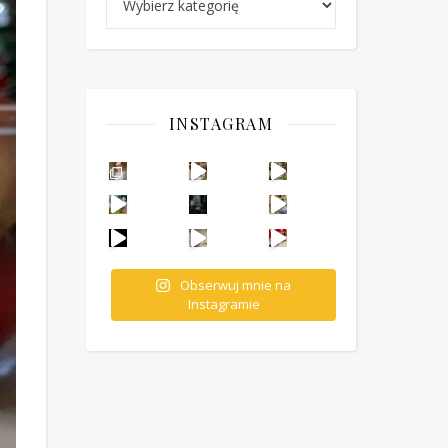
INSTAGRAM
Ten deser to prawdziwy HIT PRL-u! Wafle przełożo
Obserwuj mnie na
Instagramie