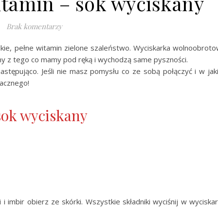
itamin – sok wyciskany
Brak komentarzy
odkie, pełne witamin zielone szaleństwo. Wyciskarka wolnoobrot
 z tego co mamy pod ręką i wychodzą same pyszności.
astępująco. Jeśli nie masz pomysłu co ze sobą połączyć i w jak
acznego!
sok wyciskany
i i imbir obierz ze skórki. Wszystkie składniki wyciśnij w wyciska