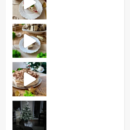
Ten deser to prawdziwy HIT PRL-u! Wafle przełożo