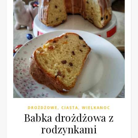
,
,
DROŻDŻOWE
CIASTA
WIELKANOC
Babka drożdżowa z
rodzynkami