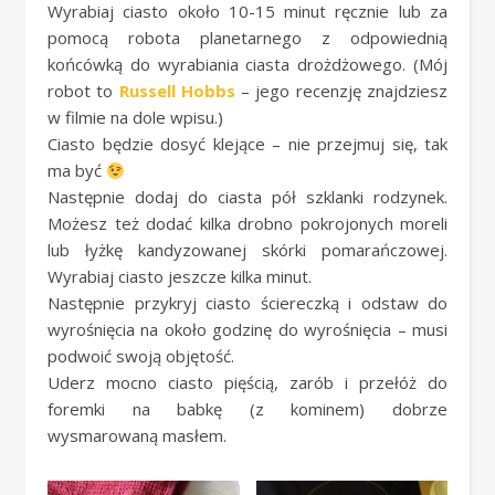
Wyrabiaj ciasto około 10-15 minut ręcznie lub za
pomocą robota planetarnego z odpowiednią
końcówką do wyrabiania ciasta drożdżowego. (Mój
robot to
Russell Hobbs
– jego recenzję znajdziesz
w filmie na dole wpisu.)
Ciasto będzie dosyć klejące – nie przejmuj się, tak
ma być
Następnie dodaj do ciasta pół szklanki rodzynek.
Możesz też dodać kilka drobno pokrojonych moreli
lub łyżkę kandyzowanej skórki pomarańczowej.
Wyrabiaj ciasto jeszcze kilka minut.
Następnie przykryj ciasto ściereczką i odstaw do
wyrośnięcia na około godzinę do wyrośnięcia – musi
podwoić swoją objętość.
Uderz mocno ciasto pięścią, zarób i przełóż do
foremki na babkę (z kominem) dobrze
wysmarowaną masłem.