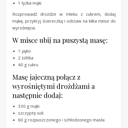
1 łyżka mąki
Rozprowadź drożdże w mleku z cukrem, dodaj
mąkę, przykryj ściereczką i odstaw na kilka minut do
wyrośnięcia.
W misce ubij na puszystą masę:
1 jajko
2 żółtka
40 g cukru
Masę jajeczną połącz z
wyrośniętymi drożdżami a
następnie dodaj:
330 g mąki
szczyptę soli
60 g rozpuszczonego i schłodzonego masła