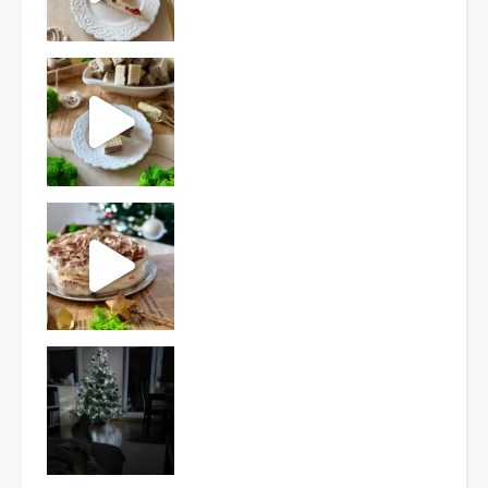
Ten deser to prawdziwy HIT PRL-u! Wafle przełożo