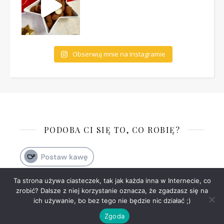
Obserwuj mnie na Instagramie
PODOBA CI SIĘ TO, CO ROBIĘ?
Ta strona używa ciasteczek, tak jak każda inna w Internecie, co
zrobić? Dalsze z niej korzystanie oznacza, że zgadzasz się na
Ashe Motyw przez
WP
Polityka prywatności
Kontakt
ich używanie, bo bez tego nie będzie nic działać ;)
Royal
.
Zgoda