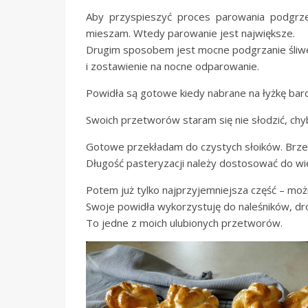
Aby przyspieszyć proces parowania podgrze
mieszam. Wtedy parowanie jest największe.
Drugim sposobem jest mocne podgrzanie śliwek
i zostawienie na nocne odparowanie.
Powidła są gotowe kiedy nabrane na łyżkę bard
Swoich przetworów staram się nie słodzić, chy
Gotowe przekładam do czystych słoików. Brzegi
Długość pasteryzacji należy dostosować do wie
Potem już tylko najprzyjemniejsza część – możn
Swoje powidła wykorzystuję do naleśników, dro
To jedne z moich ulubionych przetworów.