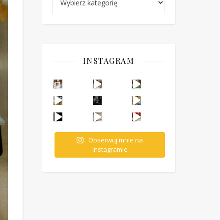
INSTAGRAM
Ten deser to prawdziwy HIT PRL-u! Wafle przełożo
Obserwuj mnie na
Instagramie