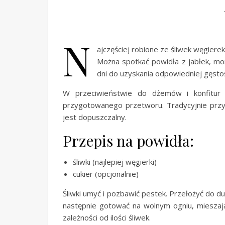
N
ajczęściej robione ze śliwek węgierek,
Można spotkać powidła z jabłek, mor
dni do uzyskania odpowiedniej gęstośc
W przeciwieństwie do dżemów i konfitur 
przygotowanego przetworu. Tradycyjnie przy
jest dopuszczalny.
Przepis na powidła:
śliwki (najlepiej węgierki)
cukier (opcjonalnie)
Śliwki umyć i pozbawić pestek. Przełożyć do d
następnie gotować na wolnym ogniu, mieszają
zależności od ilości śliwek.