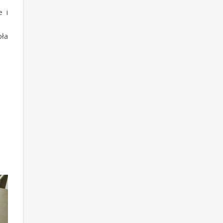
e i
pła