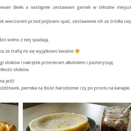
wam śliwki a następnie zestawiam garnek w chłodne miejsc
 wieczorem przed pójściem spać, zestawienie ich ze źródła cie
zo wolno z niej spadają.
ba że trafią mi się wyjątkowo kwaśne
 słoików i nakrętek przecieram alkoholem i pasteryzuję.
lkości słoików.
a jeść!
żdżówek, piernika na Boże Narodzenie czy po prostu na kanapki.