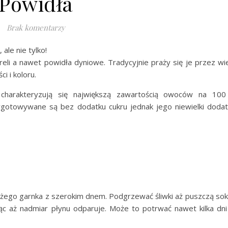
Powidła
Brak komentarzy
 ale nie tylko!
eli a nawet powidła dyniowe. Tradycyjnie praży się je przez wi
i i koloru.
charakteryzują się największą zawartością owoców na 100
gotowywane są bez dodatku cukru jednak jego niewielki doda
użego garnka z szerokim dnem. Podgrzewać śliwki aż puszczą sok
c aż nadmiar płynu odparuje. Może to potrwać nawet kilka dn