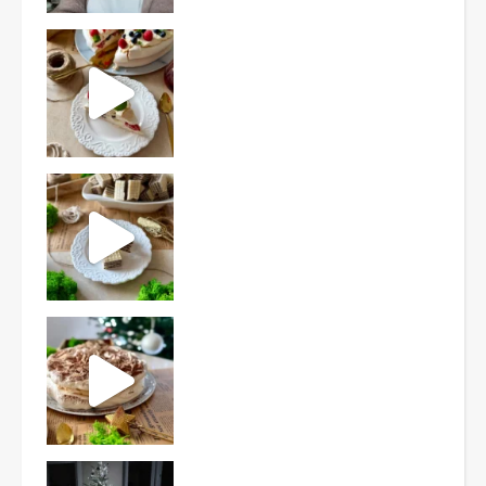
Ten deser to prawdziwy HIT PRL-u! Wafle przełożo