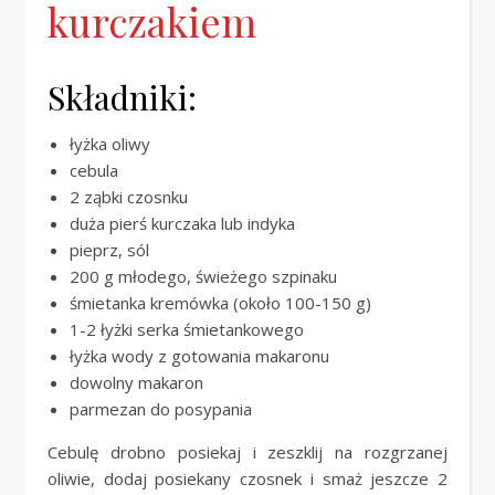
kurczakiem
Składniki:
łyżka oliwy
cebula
2 ząbki czosnku
duża pierś kurczaka lub indyka
pieprz, sól
200 g młodego, świeżego szpinaku
śmietanka kremówka (około 100-150 g)
1-2 łyżki serka śmietankowego
łyżka wody z gotowania makaronu
dowolny makaron
parmezan do posypania
Cebulę drobno posiekaj i zeszklij na rozgrzanej
oliwie, dodaj posiekany czosnek i smaż jeszcze 2