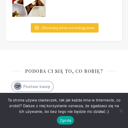
Obserwuj mnie na Instagramie
PODOBA CI SIĘ TO, CO ROBIĘ?
Ta strona używa ciasteczek, tak jak każda inna w Internecie, co
zrobić? Dalsze z niej korzystanie oznacza, że zgadzasz się na
Ashe Motyw przez
WP
Polityka prywatności
Kontakt
ich używanie, bo bez tego nie będzie nic działać ;)
Royal
.
Zgoda