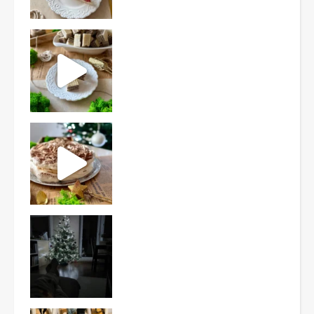
Ten deser to prawdziwy HIT PRL-u! Wafle przełożo