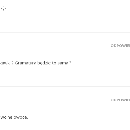
 🙂
ODPOWIE
skawki ? Gramatura będzie to sama ?
ODPOWIE
owolne owoce.