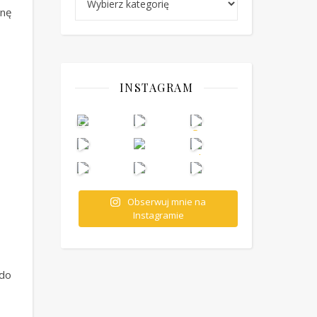
inę
INSTAGRAM
Obserwuj mnie na
Instagramie
 do