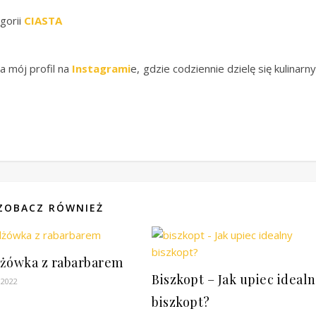
gorii
CIASTA
a mój profil na
Instagrami
e, gdzie codziennie dzielę się kulinarn
ZOBACZ RÓWNIEŻ
żówka z rabarbarem
Biszkopt – Jak upiec ideal
 2022
biszkopt?