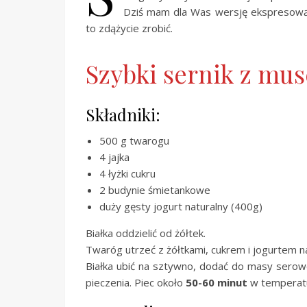
Dziś mam dla Was wersję ekspresową 
to zdążycie zrobić.
Szybki sernik z m
Składniki:
500 g twarogu
4 jajka
4 łyżki cukru
2 budynie śmietankowe
duży gęsty jogurt naturalny (400g)
Białka oddzielić od żółtek.
Twaróg utrzeć z żółtkami, cukrem i jogurtem 
Białka ubić na sztywno, dodać do masy serow
pieczenia. Piec około
50-60 minut
w temperat