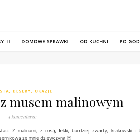
SY
DOMOWE SPRAWKI
OD KUCHNI
PO GOD
,
,
ASTA
DESERY
OKAZJE
k z musem malinowym
4 komentarze
aci. Z malinami, z rosą, lekki, bardziej zwarty, krakowski i 
sernikowa ze mnie dziewczyna 😉