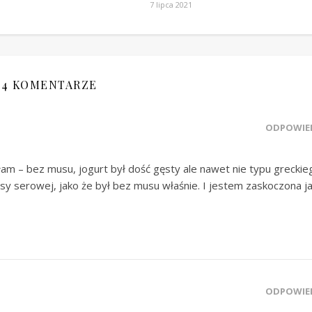
7 lipca 2021
4 KOMENTARZE
ODPOWIE
łam – bez musu, jogurt był dość gęsty ale nawet nie typu greckie
sy serowej, jako że był bez musu właśnie. I jestem zaskoczona ja
ODPOWIE