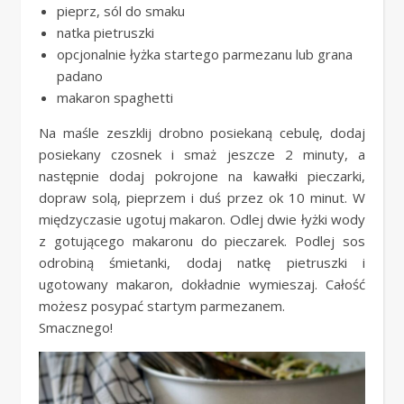
pieprz, sól do smaku
natka pietruszki
opcjonalnie łyżka startego parmezanu lub grana
padano
makaron spaghetti
Na maśle zeszklij drobno posiekaną cebulę, dodaj
posiekany czosnek i smaż jeszcze 2 minuty, a
następnie dodaj pokrojone na kawałki pieczarki,
dopraw solą, pieprzem i duś przez ok 10 minut. W
międzyczasie ugotuj makaron. Odlej dwie łyżki wody
z gotującego makaronu do pieczarek. Podlej sos
odrobiną śmietanki, dodaj natkę pietruszki i
ugotowany makaron, dokładnie wymieszaj. Całość
możesz posypać startym parmezanem.
Smacznego!