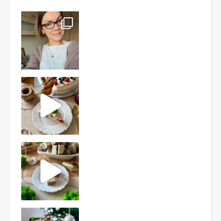
Ten deser to prawdziwy HIT PRL-u! Wafle przełożo