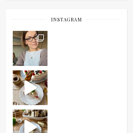
INSTAGRAM
Ten deser to prawdziwy HIT PRL-u! Wafle przełożo