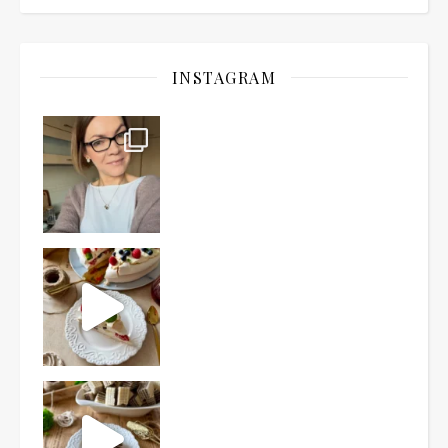
INSTAGRAM
Ten deser to prawdziwy HIT PRL-u! Wafle przełożo