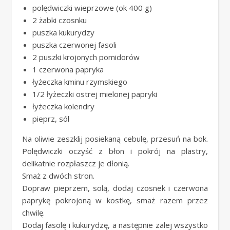
polędwiczki wieprzowe (ok 400 g)
2 żabki czosnku
puszka kukurydzy
puszka czerwonej fasoli
2 puszki krojonych pomidorów
1 czerwona papryka
łyżeczka kminu rzymskiego
1/2 łyżeczki ostrej mielonej papryki
łyżeczka kolendry
pieprz, sól
Na oliwie zeszklij posiekaną cebulę, przesuń na bok.
Polędwiczki oczyść z błon i pokrój na plastry,
delikatnie rozpłaszcz je dłonią.
Smaż z dwóch stron.
Dopraw pieprzem, solą, dodaj czosnek i czerwona
paprykę pokrojoną w kostkę, smaż razem przez
chwilę.
Dodaj fasolę i kukurydzę, a następnie zalej wszystko